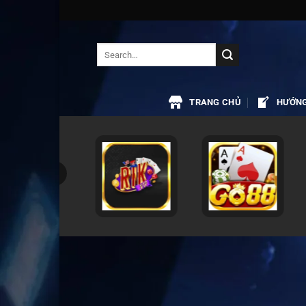
Bỏ
qua
nội
dung
TRANG CHỦ
HƯỚNG