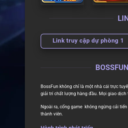
LI
Link truy cập dự phòng 1
BOSSFUN 
BossFun không chỉ là một nhà cái trực tuy
giải trí chất lượng hàng đầu. Mọi giao dịc
Ngoài ra, cổng game không ngừng cải tiến 
thành viên.
Hành trình phát triển