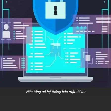
Nền tảng có hệ thống bảo mật tối ưu