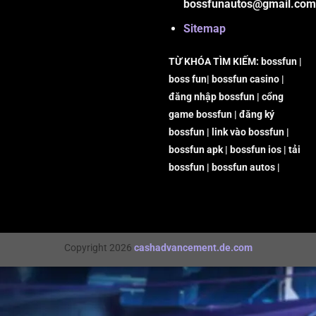
bossfunautos@gmail.com
Sitemap
TỪ KHÓA TÌM KIẾM: bossfun |
boss fun| bossfun casino |
đăng nhập bossfun | cổng
game bossfun | đăng ký
bossfun | link vào bossfun |
bossfun apk | bossfun ios | tải
bossfun | bossfun autos |
Copyright 2026
cashadvancement.de.com