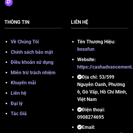
THÔNG TIN
LIÊN HỆ
Về Chúng Tôi
Tên Thương Hiệu:
bossfun
Chính sách bảo mật
Website:
Điều khoản sử dụng
https://cashadvancement
Miễn trừ trách nhiệm
Địa chỉ: 53/599
Khuyến mãi
Nguyễn Oanh, Phường
6, Gò Vấp, Hồ Chí Minh,
Liên hệ
Việt Nam
Đại lý
Điện thoại:
Tác Giả
0908274695
Email: