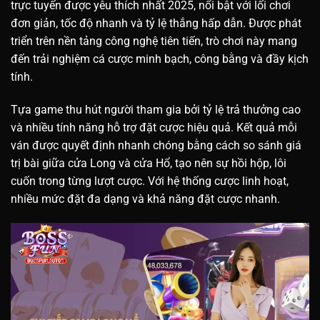
trực tuyến được yêu thích nhất 2025, nổi bật với lối chơi
đơn giản, tốc độ nhanh và tỷ lệ thắng hấp dẫn. Được phát
triển trên nền tảng công nghệ tiên tiến, trò chơi này mang
đến trải nghiệm cá cược minh bạch, công bằng và đầy kịch
tính.
Tựa game thu hút người tham gia bởi tỷ lệ trả thưởng cao
và nhiều tính năng hỗ trợ đặt cược hiệu quả. Kết quả mỗi
ván được quyết định nhanh chóng bằng cách so sánh giá
trị bài giữa cửa Long và cửa Hổ, tạo nên sự hồi hộp, lôi
cuốn trong từng lượt cược. Với hệ thống cược linh hoạt,
nhiều mức đặt đa dạng và khả năng đặt cược nhanh.