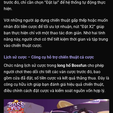
trước đó, chỉ cần chọn “Đặt lại” để hệ thống tự động thực
hiện.
Với những người áp dụng chiến thuật gấp thếp hoặc muốn
nhân đôi tiền cược để tối ưu lợi nhuận, nút “Đặt X2” giúp
bạn thực hiện chỉ với một thao tác đơn giản. Nhờ hai tính
năng này, người chơi có thể tiết kiệm thời gian và tập trung
vào chiến thuật cược.
Lịch sử cược – Công cụ hỗ trợ chiến thuật cá cược
Chức năng lịch sử cược trong
long hổ Bossfun
cho phép
người chơi theo dõi chi tiết các ván cược trước đó, bao
gồm cửa đã đặt, số tiền cược và kết quả thắng thua. Đây là
công cụ hữu ích giúp bạn đánh giá hiệu quả chiến thuật,
điều chỉnh cách đặt cược và kiểm soát nguồn vốn hợp lý.