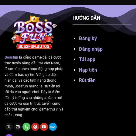
HƯỚNG DẪN
Đăng ký
Đăng nhập
Bossfun
là cổng game bài cá cược
Tải app
trực tuyến hàng đầu tại Việt Nam,
được cấp phép hoạt động hợp pháp
Nạp tiền
và đảm bảo uy tín. Với giao diện
Rút tiền
hiện đại và các tính năng thông
minh, Bossfun mang lại sự tiện lợi
tối đa cho người chơi. Đây là điểm
đến lý tưởng cho những ai đam mê
cá cược và giải trí trực tuyến, cung
cấp trải nghiệm chơi game thú vị và
chất lượng.