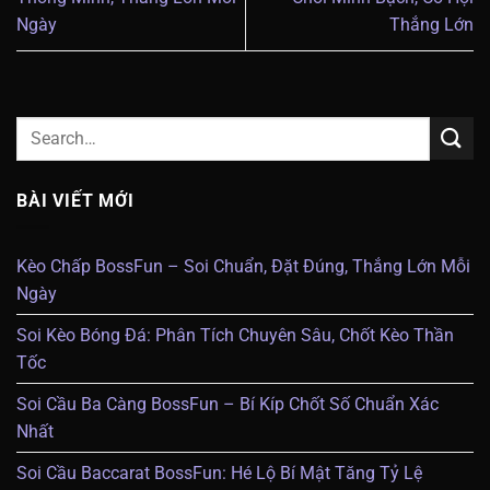
Ngày
Thắng Lớn
BÀI VIẾT MỚI
Kèo Chấp BossFun – Soi Chuẩn, Đặt Đúng, Thắng Lớn Mỗi
Ngày
Soi Kèo Bóng Đá: Phân Tích Chuyên Sâu, Chốt Kèo Thần
Tốc
Soi Cầu Ba Càng BossFun – Bí Kíp Chốt Số Chuẩn Xác
Nhất
Soi Cầu Baccarat BossFun: Hé Lộ Bí Mật Tăng Tỷ Lệ