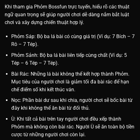
Khi tham gia Phỏm Bossfun trực tuyến, hiểu rõ các thuật
ngữ quan trọng sẽ giúp người chơi dễ dàng nắm bắt luật
chơi và xây dựng chiến thuật hợp lý.
Phỏm Sáp: Bộ ba lá bài có cùng giá trị (Ví dụ: 7 Bích – 7
Rô – 7 Tép).
Phỏm Sảnh: Bộ ba lá bài liên tiếp cùng chất (Ví dụ: 5
Tép – 6 Tép – 7 Tép).
Bài Rác: Những lá bài không thể kết hợp thành Phỏm.
Mục tiêu của người chơi là giảm tối đa bài rác để hạn
chế điểm số khi kết thúc ván.
Nọc: Phần bài dư sau khi chia, người chơi sẽ bốc bài từ
đây khi không thể ăn bài từ đối thủ.
Ù: Khi tất cả bài trên tay người chơi đều xếp thành
Phỏm mà không còn bài rác. Người Ù sẽ ăn toàn bộ tiền
cược từ những người chơi còn lại.