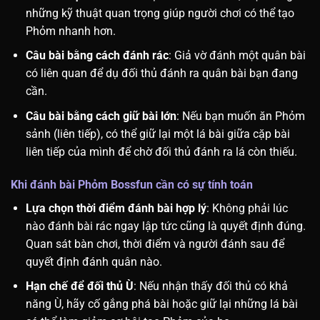
những kỹ thuật quan trọng giúp người chơi có thể tạo
Phỏm nhanh hơn.
Câu bài bằng cách đánh rác
: Giả vờ đánh một quân bài
có liên quan để dụ đối thủ đánh ra quân bài bạn đang
cần.
Câu bài bằng cách giữ bài lớn
: Nếu bạn muốn ăn Phỏm
sảnh (liên tiếp), có thể giữ lại một lá bài giữa cặp bài
liên tiếp của mình để chờ đối thủ đánh ra lá còn thiếu.
Khi đánh bài Phỏm Bossfun cần có sự tính toán
Lựa chọn thời điểm đánh bài hợp lý
: Không phải lúc
nào đánh bài rác ngay lập tức cũng là quyết định đúng.
Quan sát bàn chơi, thời điểm và người đánh sau để
quyết định đánh quân nào.
Hạn chế để đối thủ Ù
: Nếu nhận thấy đối thủ có khả
năng Ù, hãy cố gắng phá bài hoặc giữ lại những lá bài