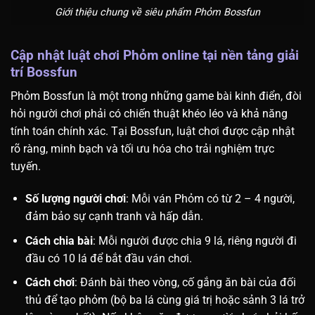
Giới thiệu chung về siêu phẩm Phỏm Bossfun
Cập nhật luật chơi Phỏm online tại nền tảng giải
trí Bossfun
Phỏm Bossfun là một trong những game bài kinh điển, đòi
hỏi người chơi phải có chiến thuật khéo léo và khả năng
tính toán chính xác. Tại Bossfun, luật chơi được cập nhật
rõ ràng, minh bạch và tối ưu hóa cho trải nghiệm trực
tuyến.
Số lượng người chơi
: Mỗi ván Phỏm có từ 2 – 4 người,
đảm bảo sự cạnh tranh và hấp dẫn.
Cách chia bài
: Mỗi người được chia 9 lá, riêng người đi
đầu có 10 lá để bắt đầu ván chơi.
Cách chơi
: Đánh bài theo vòng, cố gắng ăn bài của đối
thủ để tạo phỏm (bộ ba lá cùng giá trị hoặc sảnh 3 lá trở