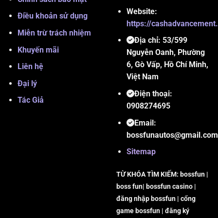
Website:
Điều khoản sử dụng
https://cashadvancement
Miễn trừ trách nhiệm
Địa chỉ: 53/599
Khuyến mãi
Nguyễn Oanh, Phường
6, Gò Vấp, Hồ Chí Minh,
Liên hệ
Việt Nam
Đại lý
Điện thoại:
Tác Giả
0908274695
Email:
bossfunautos@gmail.com
Sitemap
TỪ KHÓA TÌM KIẾM: bossfun |
boss fun| bossfun casino |
đăng nhập bossfun | cổng
game bossfun | đăng ký