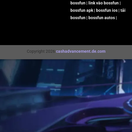
bossfun | link vào bossfun |
bossfun apk | bossfun ios | tải
bossfun | bossfun autos |
Copyright 2026
cashadvancement.de.com