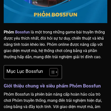
Phỏm
Bossfun
là một trong những game bài truyền thống
được yêu thích nhất, đòi hỏi sự tư duy, chiến thuật và khả
năng tính toán khéo léo. Phỏm online được nâng cấp với
giao diện mượt mà, hệ thống chơi công bằng và phần
thưởng hấp dẫn, mang đến trải nghiệm giải trí đỉnh cao.
Mục Lục Bossfun
Giới thiệu chung về siêu phẩm Phỏm Bossfun
Phỏm Bossfun là phiên bản nâng cấp hoàn hảo của trò
chơi Phỏm truyền thống, mang đến trải nghiệm hiện đại,
công bằng và đầy kịch tính. Với giao diện mượt mà, âm